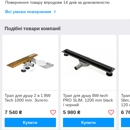
Повернення товару впродовж 14 днів за домовленістю
Всі умови повернення
Подібні товари компанії
Трап для душу 2 в 1 BW
Трап для душу BW-tech
Трап
Tech 1000 mm. Золото.
PRO SLIM, 1200 mm black
Slim
/ чорний
120 
7 540
5 980
6 7
₴
₴
Купити
Купити