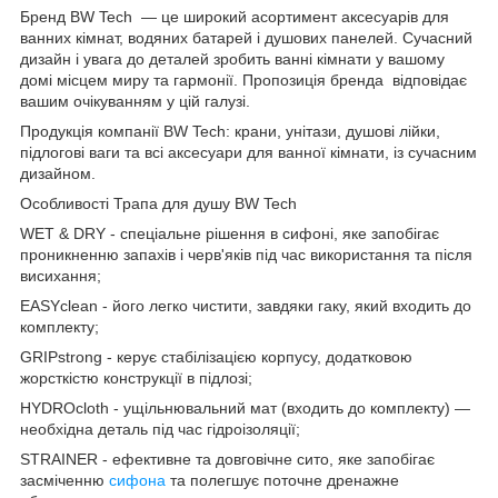
Бренд BW Tech — це широкий асортимент аксесуарів для
ванних кімнат, водяних батарей і душових панелей. Сучасний
дизайн і увага до деталей зробить ванні кімнати у вашому
домі місцем миру та гармонії. Пропозиція бренда відповідає
вашим очікуванням у цій галузі.
Продукція компанії BW Tech: крани, унітази, душові лійки,
підлогові ваги та всі аксесуари для ванної кімнати, із сучасним
дизайном.
Особливості Трапа для душу BW Tech
WET & DRY - спеціальне рішення в сифоні, яке запобігає
проникненню запахів і черв'яків під час використання та після
висихання;
EASYclean - його легко чистити, завдяки гаку, який входить до
комплекту;
GRIPstrong - керує стабілізацією корпусу, додатковою
жорсткістю конструкції в підлозі;
HYDROcloth - ущільнювальний мат (входить до комплекту) —
необхідна деталь під час гідроізоляції;
STRAINER - ефективне та довговічне сито, яке запобігає
засміченню
сифона
та полегшує поточне дренажне