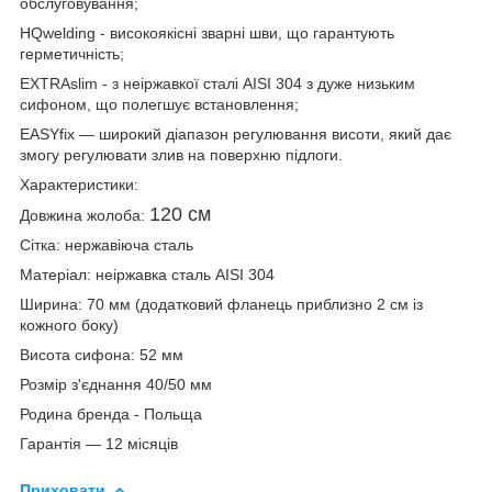
обслуговування;
HQwelding - високоякісні зварні шви, що гарантують
герметичність;
EXTRAslim - з неіржавкої сталі AISI 304 з дуже низьким
сифоном, що полегшує встановлення;
EASYfix — широкий діапазон регулювання висоти, який дає
змогу регулювати злив на поверхню підлоги.
Характеристики:
120 см
Довжина жолоба:
Сітка: нержавіюча сталь
Матеріал: неіржавка сталь AISI 304
Ширина: 70 мм (додатковий фланець приблизно 2 см із
кожного боку)
Висота сифона: 52 мм
Розмір з'єднання 40/50 мм
Родина бренда - Польща
Гарантія — 12 місяців
Приховати