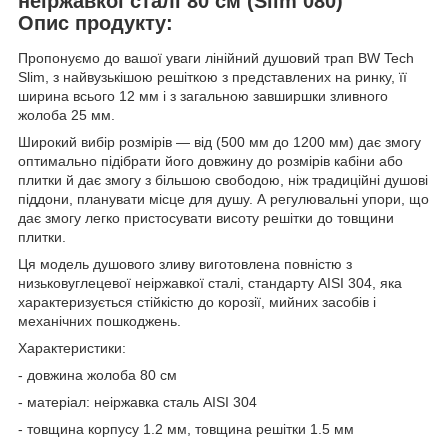
неіржавкої сталі 80 см (Slim 080)
Опис продукту:
Пропонуємо до вашої уваги лінійний душовий трап BW Tech
Slim, з найвузькішою решіткою з представлених на ринку, її
ширина всього 12 мм і з загальною завширшки зливного
жолоба 25 мм.
Широкий вибір розмірів — від (500 мм до 1200 мм) дає змогу
оптимально підібрати його довжину до розмірів кабіни або
плитки й дає змогу з більшою свободою, ніж традиційні душові
піддони, планувати місце для душу. А регулювальні упори, що
дає змогу легко пристосувати висоту решітки до товщини
плитки.
Ця модель душового зливу виготовлена повністю з
низьковуглецевої неіржавкої сталі, стандарту AISI 304, яка
характеризується стійкістю до корозії, мийних засобів і
механічних пошкоджень.
Характеристики:
- довжина жолоба 80 см
- матеріал: неіржавка сталь AISI 304
- товщина корпусу 1.2 мм, товщина решітки 1.5 мм