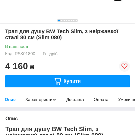
Трап для душу BW Tech Slim, з неіржавкої
сталі 80 см (Slim 080)
В наявності
Код: RSK01800
Роздріб
4 160
₴
Купити
Опис
Характеристики
Доставка
Оплата
Умови п
Опис
Трап для душу BW Tech Slim, з