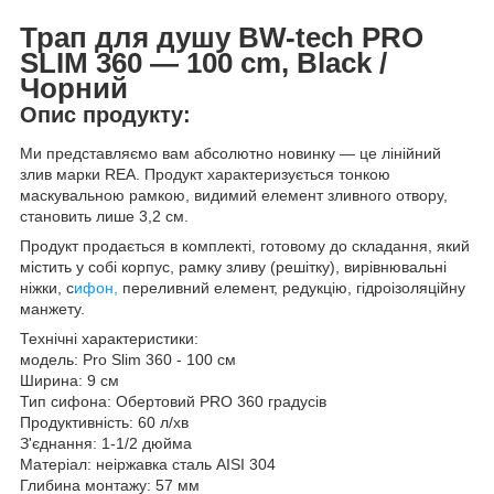
Трап для душу BW-tech PRO
SLIM 360 — 100 cm, Black /
Чорний
Опис продукту:
Ми представляємо вам абсолютно новинку — це лінійний
злив марки REA. Продукт характеризується тонкою
маскувальною рамкою, видимий елемент зливного отвору,
становить лише 3,2 см.
Продукт продається в комплекті, готовому до складання, який
містить у собі корпус, рамку зливу (решітку), вирівнювальні
ніжки, с
ифон,
переливний елемент, редукцію, гідроізоляційну
манжету.
Технічні характеристики:
модель: Pro Slim 360 - 100 см
Ширина: 9 см
Тип сифона: Обертовий PRO 360 градусів
Продуктивність: 60 л/хв
З'єднання: 1-1/2 дюйма
Матеріал: неіржавка сталь AISI 304
Глибина монтажу: 57 мм