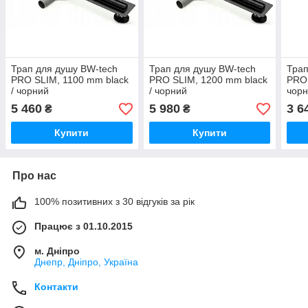
Трап для душу BW-tech
Трап для душу BW-tech
Трап
PRO SLIM, 1100 mm black
PRO SLIM, 1200 mm black
PRO 
/ чорний
/ чорний
чор
5 460
5 980
3 6
₴
₴
Купити
Купити
Про нас
100% позитивних з 30 відгуків за рік
Працює з 01.10.2015
м. Дніпро
Днепр, Дніпро, Україна
Контакти