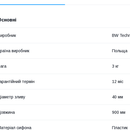
Основні
иробник
BW Techn
раїна виробник
Польща
ага
3 кг
арантійний термін
12 міс
іаметр зливу
40 мм
Довжина
900 мм
атеріал сифона
Пластик