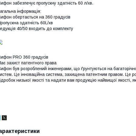
ифон забезпечує пропускну здатність 60 л/хв.
агальна інформація:
ифон обертається на 360 градусів
ропускна здатність 60L/хв
едукція 40/50 входить до комплекту
ифон PRO 360 градусів
ає захист патентного права
ифон був розроблений інженерами, що ґрунтуються на багаторічно
истем. Це інноваційна система, захищена патентним правом. Це р
ідробок низької якості та надати вам продукцію найвищої якості, я
арактеристики