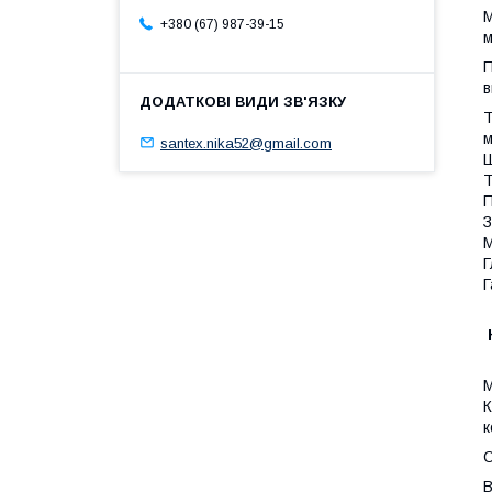
М
+380 (67) 987-39-15
м
П
в
Т
м
santex.nika52@gmail.com
Ш
Т
П
З
М
Г
Г
М
К
к
О
В