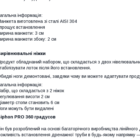
агальна інформація:
анжета виготовлена зі сталі AISI 304
прощує встановлення
ирина манжети: 3 см
ирина манжети збоку: 2 см
Вирівнювальні ніжки
родукт обладнаний набором, що складається з двох нівелювальни
табілізувати лоток після його встановлення.
бидві ноги демонтовані, завдяки чому ви можете адаптувати про
агальна інформація:
абір, що складається з 2 ніжок
егулювання висоти 2 см
іаметр стопи становить 6 см
оги можуть бути видалені
Siphon PRO 360 градусов
ін був розроблений на основі багаторічного виробництва лінійног
ожливість встановлення дренажної труби в будь-якому напрямку —