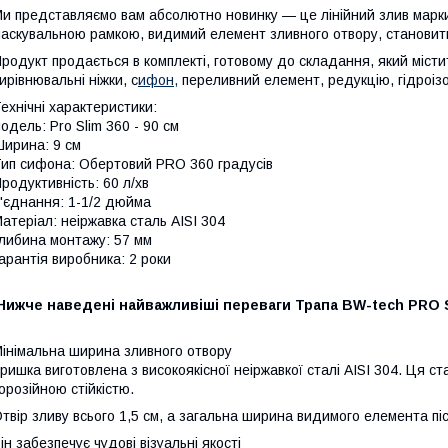
и представляємо вам абсолютно новинку — це лінійний злив марк
аскувальною рамкою, видимий елемент зливного отвору, становить
родукт продається в комплекті, готовому до складання, який містить
ирівнювальні ніжки, с
ифон,
переливний елемент, редукцію, гідроіз
ехнічні характеристики:
одель: Pro Slim 360 - 90 см
ирина: 9 см
ип сифона: Обертовий PRO 360 градусів
родуктивність: 60 л/хв
'єднання: 1-1/2 дюйма
атеріал: неіржавка сталь AISI 304
либина монтажу: 57 мм
арантія виробника: 2 роки
Нижче наведені найважливіші переваги Трапа BW-tech PRO S
інімальна ширина зливного отвору
ришка виготовлена з високоякісної неіржавкої сталі AISI 304. Ця с
орозійною стійкістю.
твір зливу всього 1,5 см, а загальна ширина видимого елемента пі
ін забезпечує чудові візуальні якості