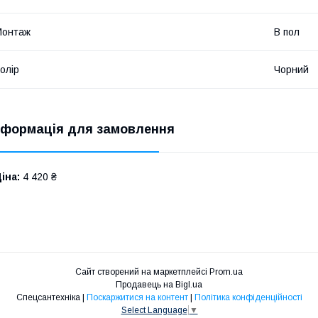
Монтаж
В пол
олір
Чорний
нформація для замовлення
іна:
4 420 ₴
Сайт створений на маркетплейсі
Prom.ua
Продавець на Bigl.ua
Спецсантехніка |
Поскаржитися на контент
|
Політика конфіденційності
Select Language
▼