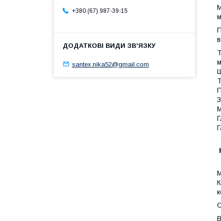
М
+380 (67) 987-39-15
м
П
в
Т
м
santex.nika52@gmail.com
Ш
Т
П
З
М
Г
Г
М
К
к
О
В