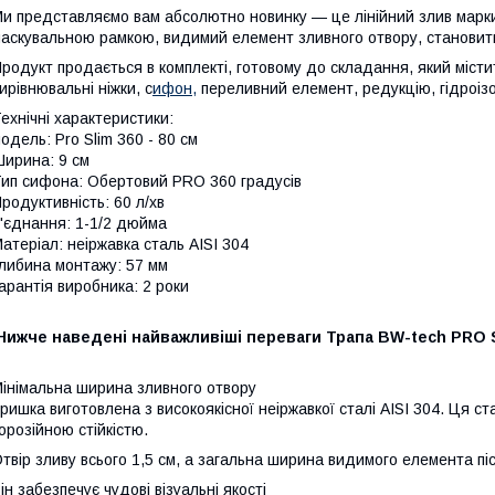
и представляємо вам абсолютно новинку — це лінійний злив марк
аскувальною рамкою, видимий елемент зливного отвору, становить
родукт продається в комплекті, готовому до складання, який містить
ирівнювальні ніжки, с
ифон,
переливний елемент, редукцію, гідроіз
ехнічні характеристики:
одель: Pro Slim 360 - 80 см
ирина: 9 см
ип сифона: Обертовий PRO 360 градусів
родуктивність: 60 л/хв
'єднання: 1-1/2 дюйма
атеріал: неіржавка сталь AISI 304
либина монтажу: 57 мм
арантія виробника: 2 роки
Нижче наведені найважливіші переваги Трапа BW-tech PRO S
інімальна ширина зливного отвору
ришка виготовлена з високоякісної неіржавкої сталі AISI 304. Ця с
орозійною стійкістю.
твір зливу всього 1,5 см, а загальна ширина видимого елемента пі
ін забезпечує чудові візуальні якості