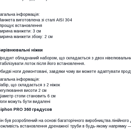
агальна інформація:
анжета виготовлена зі сталі AISI 304
прощує встановлення
ирина манжети: 3 см
ирина манжети збоку: 2 см
Вирівнювальні ніжки
родукт обладнаний набором, що складається з двох нівелювальни
табілізувати лоток після його встановлення.
бидві ноги демонтовані, завдяки чому ви можете адаптувати про
агальна інформація:
абір, що складається з 2 ніжок
егулювання висоти 2 см
іаметр стопи становить 6 см
оги можуть бути видалені
Siphon PRO 360 градусов
ін був розроблений на основі багаторічного виробництва лінійног
ожливість встановлення дренажної труби в будь-якому напрямку —