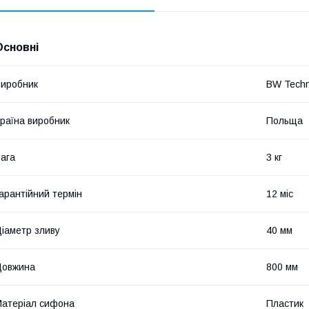
Основні
иробник
BW Techn
раїна виробник
Польща
ага
3 кг
арантійний термін
12 міс
іаметр зливу
40 мм
Довжина
800 мм
атеріал сифона
Пластик