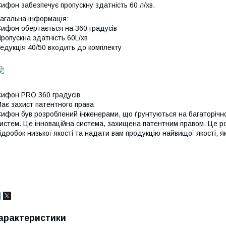
ифон забезпечує пропускну здатність 60 л/хв.
агальна інформація:
ифон обертається на 360 градусів
ропускна здатність 60L/хв
едукція 40/50 входить до комплекту
ифон PRO 360 градусів
ає захист патентного права
ифон був розроблений інженерами, що ґрунтуються на багаторічно
истем. Це інноваційна система, захищена патентним правом. Це р
ідробок низької якості та надати вам продукцію найвищої якості, я
арактеристики