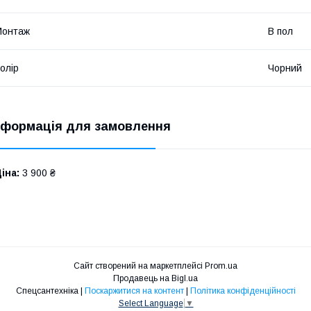
Монтаж
В пол
олір
Чорний
нформація для замовлення
іна:
3 900 ₴
Сайт створений на маркетплейсі
Prom.ua
Продавець на Bigl.ua
Спецсантехніка |
Поскаржитися на контент
|
Політика конфіденційності
Select Language
▼