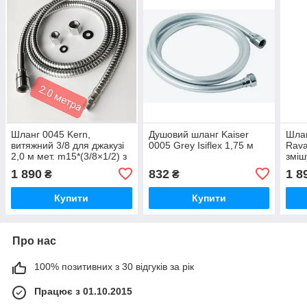
Шланг 0045 Kern,
Душовий шланг Kaiser
Шлан
витяжний 3/8 для джакузі
0005 Grey Isiflex 1,75 м
Rava
2,0 м мет. m15*(3/8×1/2) з
зміш
гайками.
ванн
1 890
832
1 8
₴
₴
Купити
Купити
Про нас
100% позитивних з 30 відгуків за рік
Працює з 01.10.2015