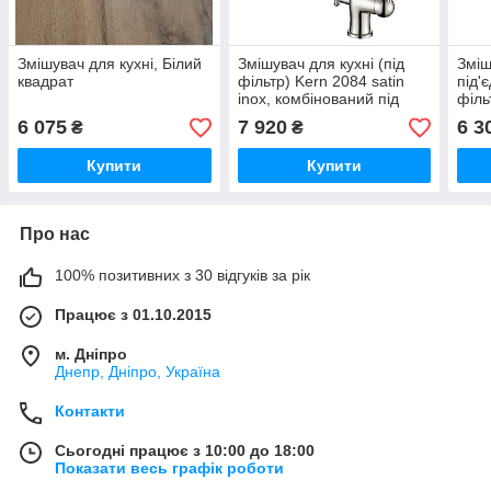
Змішувач для кухні, Білий
Змішувач для кухні (під
Зміш
квадрат
фільтр) Kern 2084 satin
під'
inox, комбінований під
філь
осмос
203
6 075
7 920
6 3
₴
₴
Купити
Купити
Про нас
100% позитивних з 30 відгуків за рік
Працює з 01.10.2015
м. Дніпро
Днепр, Дніпро, Україна
Контакти
Сьогодні працює з 10:00 до 18:00
Показати весь графік роботи