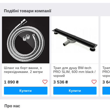
Подібні товари компанії
Шланг на борт ванни, з
Трап для душу BW-tech
Трап
перехідниками. 2 метри
PRO SLIM, 600 mm black /
PRO 
чорний
чор
1 890
3 536
3 6
₴
₴
Купити
Купити
Про нас