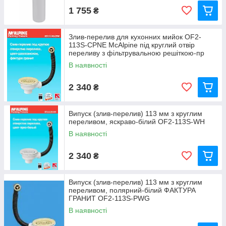
1 755
₴
Злив-перелив для кухонних мийок OF2-
113S-CPNE McAlpine під круглий отвір
переливу з фільтрувальною решіткою-пр
В наявності
2 340
₴
Випуск (злив-перелив) 113 мм з круглим
переливом, яскраво-білий OF2-113S-WH
В наявності
2 340
₴
Випуск (злив-перелив) 113 мм з круглим
переливом, полярний-білий ФАКТУРА
ГРАНИТ OF2-113S-PWG
В наявності