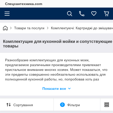
Спецсантехника.com
Товари та послуги
Комплектуючі: Картриджі до змішува
Комплектущие для кухонной мойки и сопутствующие
товары
Разнообразие комплектующих для кухонных моек,
предлагаемое различными производителями привлекает
пристальное внимание многих хозяек. Может показаться, что
эти предметы совершенно необязательно использовать для
полноценной кухонной работы, но, попробовав хоть раз
облегчить себе ее, используя подобные аксессуары,
Показати все
вы не захотите от них отказаться.
Додаткові комплектуючі дозволять вам значно удосконалити і
спростити проведення кухонних робіт. Крім того, мийка для
Сортування
0
Фільтри
кухні може стати настільки функціональної, що у вас буде
виходити швидко і одночасно справлятися з кількома