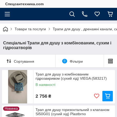
Спецсантехника.com
Товари та послуги
Трапи для душу , дренажні канали, с
Спеціальні Трапи для душу з комбінованим, сухим і
гідрозатворів
Сортування
0
Фільтри
Трап для душу з комбінованим
гідрозакривом (сухий хід) VIEGA (583217)
В наявності
2 756
₴
Новинка
Трап для душу горизонтальний з клапаном
SI50G01 (сухий хід) Plastbrno