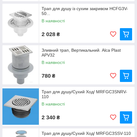
Трап для душу із сухим закривом HCFG3V-
50...
В наявності
2 028
₴
Зливний трап, Вертикальний. Alca Plast
APV32
В наявності
780
₴
Трап для душу/Сухий Ход/ MRFGC3SNRV-
110
В наявності
2 340
₴
Трап для душу/Сухий Ход/ MRFGC3SSV-110