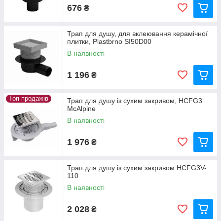
676
₴
Трап для душу, для вклеювання керамічної
плитки, Plastbrno SI50D00
В наявності
1 196
₴
Топ продажів
Трап для душу із сухим закривом, HCFG3
McAlpine
В наявності
1 976
₴
Трап для душу із сухим закривом HCFG3V-
110
В наявності
2 028
₴