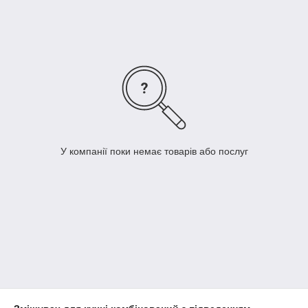
якість техніки, а про турботу про своїх клієнтів. Багато відомі
бренди страждають неповноцінним сервісом. Відсутність
запчастин за виниклої проблеми призводить до того, що
споживач опиняється в безвихідній ситуації. Уточніть ціну,
наявність і терміни поставки комплектуючих - це допоможе
вам визначитися з вибором.
Реклама-це всього лише двигун торгівлі. Спілкуйтеся
з продавцем. Якісне обслуговування і потрібний рада
також допоможе вам зробити правильний вибір.
Ми сподіваємося, що зможемо допомогти визначитися з
У компанії поки немає товарів або послуг
вибором потрібної вам техніки.