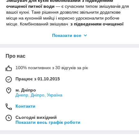
Змішувач для кухні комбінований з підведенням
очищеної питної води
― є сучасним типом змішувачів для
вашої кухні. Таке рішення дозволяє звільнити додаткове
місце на кухонній мийці і корисно удосконалити робоче
місце. Комбінований змішувач
з підведенням очищеної
питної води
може стати єдиним варіантом з усіх змішувачів
Показати все
для кухні який вирішить проблему встановлення окремого
крана для подачі
очищеної питної води
і
змішувачів
кухні
для
зі стандартним підключенням. Коли на кухонній мийці є
місце тільки для одного змішувача то
Змішувач для кухні
Про нас
комбінований з підведенням очищеної питної води
є
відмінним вибором для Вас та вашого комфорту.
100% позитивних з 30 відгуків за рік
Змішувачі для кухні з підведенням питної води
―зовсім
Працює з 01.10.2015
трохи відрізняються від
змішувачів для кухні
зі стандартним
підключенням. У змішувачів
комбінованим підведенням
м. Дніпро
технічної і очищеною питною водою
один вилив -який
Днепр, Дніпро, Україна
виконує функцію не тільки подачі води технічного
призначення
але також подає воду для пиття через окремий
Контакти
канал який розташований всередині основного виливу і таким
способом вода з магістрального водоводу не змішується з
Сьогодні вихідний
очищеною.
Показати весь графік роботи
Клапан управління очищеної водою в
настінні для кухні
з