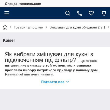
Спецсантехника.com
Товари та послуги
Змішувачі для кухні об'єднані 2 в 1
Kaiser
Як вибрати змішувач для кухні з
підключенням під фільтр?
– це перше
питання, яке виникає в той момент, коли виникла
проблема вибору потрібного приладу у вашому домі.
Насправді все дуже просто.
1.
Найголовніше правильно розрахувати свій бюджет.
Показати все
2.
Обміркувати варто переплачувати за дизайн і марку.
3.
Дізнатися про умови гарантії – в багатьох продавців це
порожні слова.
4.
Наявність запасних частин і їх ціна це говорить не про