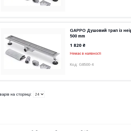
GAPPO Душовий трап із неір
500 mm
1 820 ₴
Немає в наявності
G8500-4