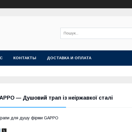
АС
КОНТАКТЫ
ДОСТАВКА И ОПЛАТА
APPO — Душовий трап із неіржавкої сталі
рапи для душу фірми GAPPO