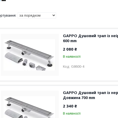
GAPPO Душовий трап із неір
600 mm
2 080 ₴
В наявності
G8600-4
GAPPO Душовий трап із нерж
Довжина 700 mm
2 340 ₴
В наявності