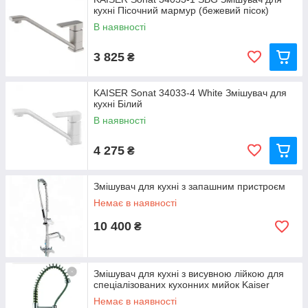
власний сервісний центр, дається фірмова п'ятирічна
кухні Пісочний мармур (бежевий пісок)
гарантія і є сертифікат виробника. Змішувачі Kaiser
В наявності
для кухні виробляються з вбудованим керамічним
картриджем, в результаті чого значно збільшується
3 825
₴
термін експлуатації виробу. Продукцію Kaiser
відрізняють оригінальність моделей і великий
асортимент, що дозволяє придбати змішувачі цієї
KAISER Sonat 34033-4 White Змішувач для
кухні Білий
фірми для всього обладнання в квартирі.
В наявності
4 275
₴
Змішувач для кухні з запашним пристроєм
Немає в наявності
10 400
₴
Змішувач для кухні з висувною лійкою для
спеціалізованих кухонних мийок Kaiser
Немає в наявності