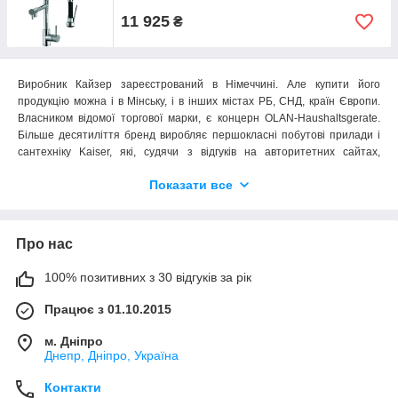
11 925
₴
Виробник Кайзер зареєстрований в Німеччині. Але купити його
продукцію можна і в Мінську, і в інших містах РБ, СНД, країн Європи.
Власником відомої торгової марки, є концерн OLAN-Haushaltsgerate.
Більше десятиліття бренд виробляє першокласні побутові прилади і
сантехніку Kaiser, які, судячи з відгуків на авторитетних сайтах,
незважаючи на доступну вартість, не поступаються за якістю продукції
Показати все
мастодонтів світового ринку. Кожна номенклатурна одиниця з великого
асортименту компанії – виріб, що відповідає вимогам світових
стандартів. Якість газових плит Кайзер, духовок та іншої побутової
техніки підтверджено сертифікатами ISO 9001 та ISO 14001.
Про нас
Змішувачі під фільтр Kaiser
100% позитивних з 30 відгуків за рік
Змішувачі Kaiser збираються з добірних комплектуючих, створених з
Працює з 01.10.2015
першосортного сировини. Корпусу, изливы і ручки виготовляються з
легованих латунних сплавів. Тому надійність і міцнісні характеристики
м. Дніпро
змішувачів під фільтр Kaiser, власне, як і простих моделей, не
Днепр, Дніпро, Україна
викликають жодних нарікань. Плавність ходу важелів і довговічність
роботи приладів – заслуга керамічних картриджів. Змішувачі Kaiser під
Контакти
фільтр зручні в експлуатації і справно виконують роль безперебійного