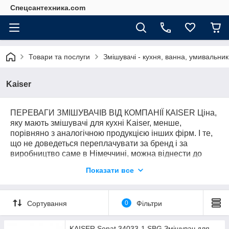
Спецсантехника.com
Товари та послуги
Змішувачі - кухня, ванна, умивальник
Kaiser
ПЕРЕВАГИ ЗМІШУВАЧІВ ВІД КОМПАНІЇ КAISER Ціна,
яку мають змішувачі для кухні Kaiser, менше,
порівняно з аналогічною продукцією інших фірм. І те,
що не доведеться переплачувати за бренд і за
виробництво саме в Німеччині, можна віднести до
переваг. Якість. Внаслідок чіткого контролю фахівців
Показати все
компанії, змішувачі для кухні Кайзер мають найвищу
якість, також як і будь-яка інша продукція з Німеччини.
Результати численних тестувань і досліджень, які
Сортування
0
Фільтри
проводяться з пристроями Kaiser, показали їх
абсолютну надійність, ремонтопридатність. Якість
продукції Kaiser підтверджено тим, що у компанії є
KAISER Sonat 34033-1 SBG Змішувач для